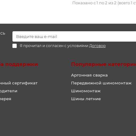
Показано с 1 по 2 из 2 (всего 1 
есь
Я прочитал и согласен с условиями
Договор
ба поддержки
Популярные категори
Аргонная сварка
чный сертификат
Передвижной шиномонтаж
одители
Шиномонтаж
лерея
Шины летние