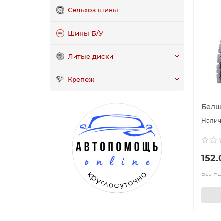
Сельхоз шины
Шины Б/У
Литые диски
Крепеж
Белш
152.
Без НДС