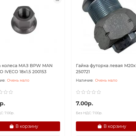
а колеса МАЗ BPW MAN
Гайка футорка левая М20х1
 IVECO 18х1.5 200153
250721
Очень мало
Очень мало
р.
7.00р.
С: 7.00р.
Без НДС: 7.00р.
В корзину
В корзину