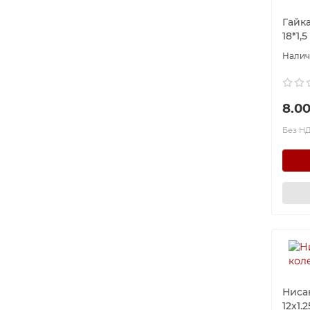
Гайка
18*1,
8.00
Без НД
Ниса
12х1.2